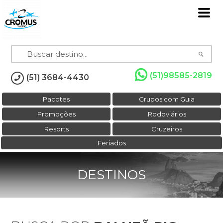
(51)98585-2819
(51) 3684-4430
Pacotes
Grupos com Guia
Promoções
Rodoviários
Resorts
Cruzeiros
Feriados
DESTINOS